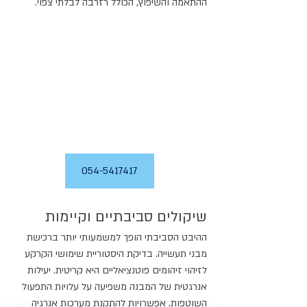
ההתאמה והשיפוץ, הכולל רזרבה לבלתי צפוי.
054-5417417
שיקולים סביבתיים וקיימות
ההיבט הסביבתי הופך למשמעותי יותר ברכישת 
מבני תעשייה. בדיקת היסטוריית שימושי הקרקע 
לזיהוי זיהומים פוטנציאליים היא קריטית. יעילות 
אנרגטית של המבנה משפיעה על עלויות התפעול 
השוטפות. אפשרויות להתקנת מערכות אנרגיה 