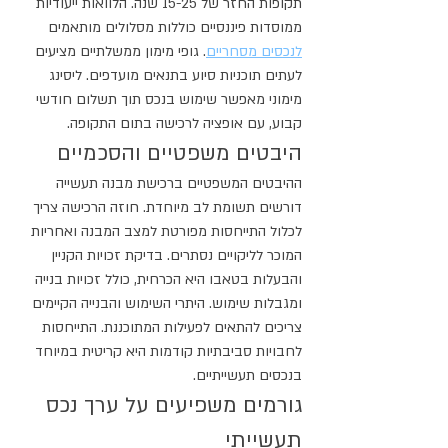
תקופות החזר של 15-25 שנה. הלוואות ייעודיות 
ממוסדות פיננסיים כוללות מסלולים מותאמים 
לנכסים מסחריים
. גופי מימון ממשלתיים מציעים 
לעתים תוכניות סיוע בתנאים מועדפים. ליסינג 
מימוני מאפשר שימוש בנכס תוך תשלום חודשי 
קבוע, עם אופציה לרכישה בתום התקופה.
היבטים משפטיים והסכמיים
ההיבטים המשפטיים ברכישת מבנה תעשייה 
דורשים תשומת לב מיוחדת. חוזה הרכישה צריך 
לכלול התייחסות מפורטת למצב המבנה ואחריות 
המוכר לליקויים נסתרים. בדיקת זכויות הקניין 
והבעלות בטאבו היא הכרחית, כולל זכויות בנייה 
ומגבלות שימוש. היתרי השימוש והבנייה הקיימים 
צריכים להתאים לפעילות המתוכננת. התייחסות 
לחבויות סביבתיות קודמות היא קריטית במיוחד 
בנכסים תעשייתיים.
גורמים משפיעים על ערך נכס 
תעשייתי