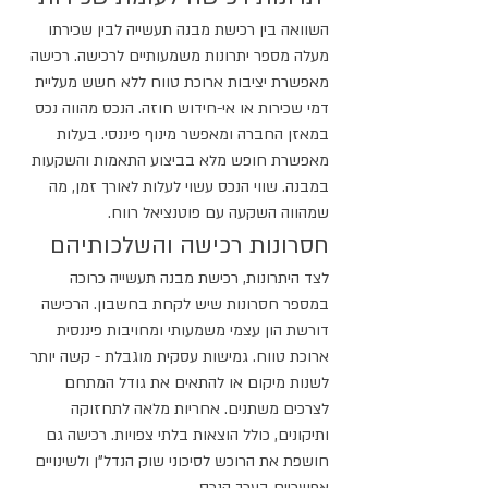
השוואה בין רכישת מבנה תעשייה לבין שכירתו 
מעלה מספר יתרונות משמעותיים לרכישה. רכישה 
מאפשרת יציבות ארוכת טווח ללא חשש מעליית 
דמי שכירות או אי-חידוש חוזה. הנכס מהווה נכס 
במאזן החברה ומאפשר מינוף פיננסי. בעלות 
מאפשרת חופש מלא בביצוע התאמות והשקעות 
במבנה. שווי הנכס עשוי לעלות לאורך זמן, מה 
שמהווה השקעה עם פוטנציאל רווח.
חסרונות רכישה והשלכותיהם
לצד היתרונות, רכישת מבנה תעשייה כרוכה 
במספר חסרונות שיש לקחת בחשבון. הרכישה 
דורשת הון עצמי משמעותי ומחויבות פיננסית 
ארוכת טווח. גמישות עסקית מוגבלת - קשה יותר 
לשנות מיקום או להתאים את גודל המתחם 
לצרכים משתנים. אחריות מלאה לתחזוקה 
ותיקונים, כולל הוצאות בלתי צפויות. רכישה גם 
חושפת את הרוכש לסיכוני שוק הנדל"ן ולשינויים 
אפשריים בערך הנכס.