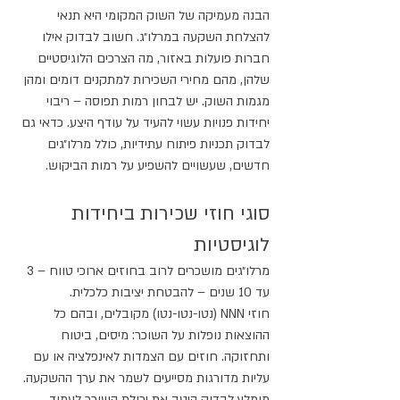
הבנה מעמיקה של השוק המקומי היא תנאי 
להצלחת השקעה במרלו״ג. חשוב לבדוק אילו 
חברות פועלות באזור, מה הצרכים הלוגיסטיים 
שלהן, מהם מחירי השכירות למתקנים דומים ומהן 
מגמות השוק. יש לבחון רמות תפוסה – ריבוי 
יחידות פנויות עשוי להעיד על עודף היצע. כדאי גם 
לבדוק תכניות פיתוח עתידיות, כולל מרלו״גים 
חדשים, שעשויים להשפיע על רמות הביקוש.
סוגי חוזי שכירות ביחידות 
לוגיסטיות
מרלו״גים מושכרים לרוב בחוזים ארוכי טווח – 3 
עד 10 שנים – להבטחת יציבות כלכלית. 
חוזי NNN (נטו-נטו-נטו) מקובלים, ובהם כל 
ההוצאות נופלות על השוכר: מיסים, ביטוח 
ותחזוקה. חוזים עם הצמדות לאינפלציה או עם 
עליות מדורגות מסייעים לשמר את ערך ההשקעה. 
מומלץ לבדוק היטב את יכולת השוכר לעמוד 