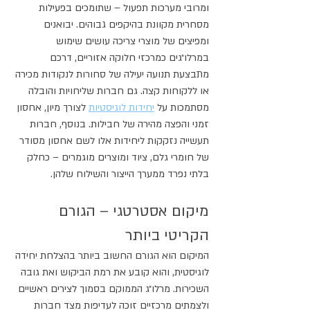
ומרובי מערכות תפעול – שתומכים בפעילות 
מסחרית מקוונת בהיקפים גבוהים. יבואנים 
ומפיצים של מוצרי צריכה עושים שימוש 
במרלו״גים כמרכזי חלוקה אזוריים, דרכם 
מתבצעת תנועה יעילה של סחורות לנקודות מכירה 
או ללקוחות קצה. גם חברות שליחויות והובלה 
מסתמכות על 
יחידות לוגיסטיות
 לצורך מיון, אחסון 
זמני והפצה מהירה של חבילות. בנוסף, חברות 
תעשייה נזקקות ליחידות אלו לשם אחסון מסודר 
של חומרי גלם, ציוד ומוצרים מוגמרים – כחלק 
בלתי נפרד ממערך הייצור והשילוח שלהן.
מיקום אסטרטגי – הגורם 
הקריטי ביותר
המיקום הוא הגורם החשוב ביותר בהצלחת יחידה 
לוגיסטית, והוא קובע את רמת הביקוש ואת גובה 
השכירות. מרלו״ג הממוקם בסמוך לצירים ראשיים 
ולצמתים מרכזיים זוכה לעדיפות מצד חברות 