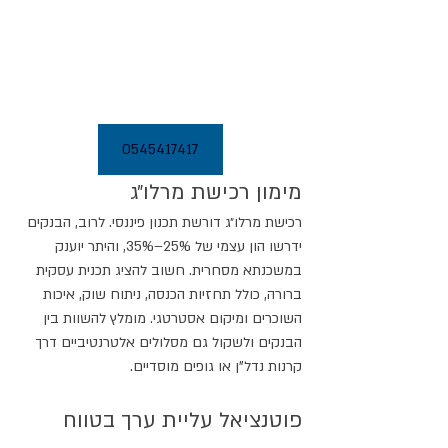
0545417417
מימון רכישת מרלו״ג
רכישת מרלו״ג דורשת תכנון פיננסי. לרוב, הבנקים 
ידרשו הון עצמי של 25%–35%, והיתר יוענק 
במשכנתא מסחרית. חשוב להציג תכנית עסקית 
ברורה, כולל תחזיות הכנסה, ניתוח שוק, איכות 
השוכרים ומיקום אסטרטגי. מומלץ להשוות בין 
הבנקים ולשקול גם מסלולים אלטרנטיביים דרך 
קרנות נדל"ן או גופים מוסדיים.
פוטנציאל עליית ערך בטווח 