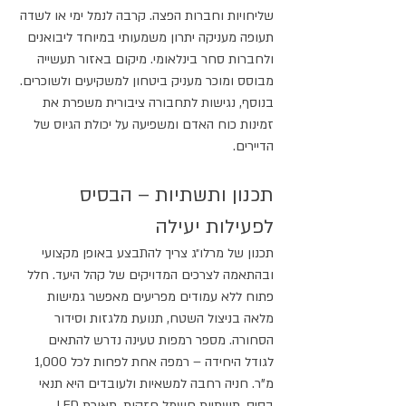
שליחויות וחברות הפצה. קרבה לנמל ימי או לשדה 
תעופה מעניקה יתרון משמעותי במיוחד ליבואנים 
ולחברות סחר בינלאומי. מיקום באזור תעשייה 
מבוסס ומוכר מעניק ביטחון למשקיעים ולשוכרים. 
בנוסף, נגישות לתחבורה ציבורית משפרת את 
זמינות כוח האדם ומשפיעה על יכולת הגיוס של 
הדיירים.
תכנון ותשתיות – הבסיס 
לפעילות יעילה
תכנון של מרלו״ג צריך להתבצע באופן מקצועי 
ובהתאמה לצרכים המדויקים של קהל היעד. חלל 
פתוח ללא עמודים מפריעים מאפשר גמישות 
מלאה בניצול השטח, תנועת מלגזות וסידור 
הסחורה. מספר רמפות טעינה נדרש להתאים 
לגודל היחידה – רמפה אחת לפחות לכל 1,000 
מ"ר. חניה רחבה למשאיות ולעובדים היא תנאי 
בסיס. תשתיות חשמל חזקות, תאורת LED 