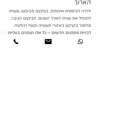
הארוך
יחידה לוגיסטית איכותית, במיקום מבוקש, עשויה 
להכפיל את שוויה לאורך השנים. הביקוש הגובר, 
מחסור בקרקע באזורי תעשייה וקשיי רגולציה 
לבניית מתקנים חדשים – כל אלו תומכים בעליית 
מחירים. גם שדרוג של מתקנים ישנים למפרטים 
מתקדמים עשוי להקפיץ את הערך.
סיכונים מרכזיים
בין הסיכונים: שינויי טכנולוגיה מהירים שעלולים 
להפוך יחידות מיושנות ללא רלוונטיות, תלות 
בשוכרים גדולים שמייצרת סיכון ריכוזיות, רגולציה 
חדשה הדורשת השקעות נוספות, ותחרות גוברת 
ממרלו״גים חדישים באזור.
סיכום – השקעה נבונה בשוק 
מתפתח