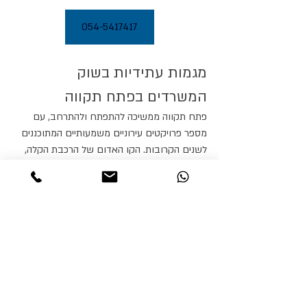
054-5417417
מגמות עתידיות בשוק 
המשרדים בפתח תקווה
פתח תקווה ממשיכה להתפתח ולהתרחב, עם 
מספר פרויקטים עירוניים משמעותיים המתוכננים 
לשנים הקרובות. הקו האדום של הרכבת הקלה, 
שיעבור בחלקים מהעיר, צפוי לשפר עוד יותר את 
הנגישות ולהעלות את ערך הנדל"ן באזורים 
הסמוכים לתחנות. תוכניות להרחבת אזורי 
התעשייה והעסקים בעיר, כמו גם המשך מגמת 
ההתחדשות העירונית, צפויים להשפיע לחיוב על 
שוק המשרדים בפתח תקווה. השקעה מושכלת 
כיום עשויה להניב תשואה משמעותית בעתיד.
חשיבות ייעוץ מקצועי בתהליך 