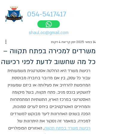
054-5417417
shaul.oc@gmail.com
14 במאי 2025
זמן קריאה 4 דקות
משרדים למכירה בפתח תקווה –
כל מה שחשוב לדעת לפני רכישה
רכישת משרד היא החלטה אסטרטגית משמעותית 
עבור כל עסק, בין אם מדובר בחברה מבוססת 
המחפשת להרחיב את פעילותה או ביזם שמעוניין 
להשקיע בנכס מניב. פתח תקווה, בשל מיקומה 
האסטרטגי במרכז הארץ, התשתיות המתפתחות 
והמחירים האטרקטיביים ביחס לערים סמוכות, 
הפכה בשנים האחרונות ליעד מבוקש למשרדים 
למכירה. במאמר זה נסקור את היתרונות של 
רכישת משרד בפתח תקווה
, האזורים הפופולריים 