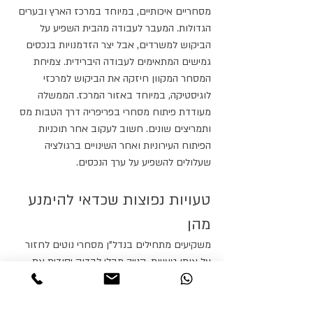
מסחריים איכותיים, במיוחד במרכז הארץ ובערים 
הגדולות. המעבר לעבודה מהבית השפיע על 
הביקוש למשרדים, אבל יצר הזדמנויות בנכסים 
גמישים המתאימים לעבודה היברידית. צמיחת 
המסחר המקוון חיזקה את הביקוש למרכזי 
לוגיסטיקה, במיוחד באזור המרכז. הממשלה 
מעודדת פיתוח מסחרי בפריפריה דרך הטבות מס 
ותמריצים שונים. חשוב לעקוב אחר תוכניות 
הפיתוח העירוניות ואחר השינויים ברגולציה 
שעלולים להשפיע על ערך הנכסים.
טעויות נפוצות שכדאי להימנע 
מהן
משקיעים מתחילים בנדל"ן מסחרי נוטים לחזור 
על אותן טעויות. קנייה מבלי לבדוק יסודית את 
איכות השכירים ויציבותם הפיננסית עלולה להוביל 
להפתעות לא נעימות. התעלמות מעלויות נסתרות 
כמו ועד בית, ביטוחים מיוחדים ותחזוקה 