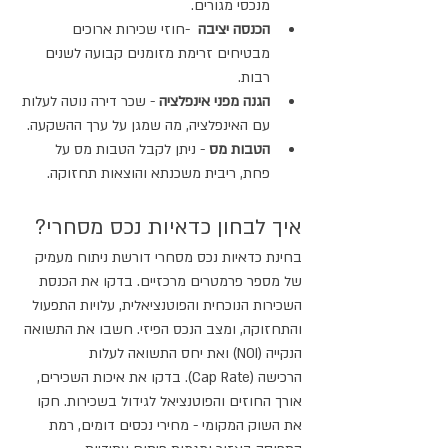
מנכסי מגורים.
הכנסה יציבה
  -חוזי שכירות ארוכים 
מבטיחים זרימת מזומנים קבועה לשנים 
רבות.
הגנה מפני אינפלציה
 - שכר דירה נוטה לעלות 
עם האינפלציה, מה שמגן על ערך ההשקעה.
הטבות מס
 - ניתן לקבל הטבות מס על 
פחת, ריבית משכנתא והוצאות תחזוקה.
איך לבחון כדאיות נכס מסחרי?
בחינת כדאיות נכס מסחרי דורשת ניתוח מעמיק 
של מספר פרמטרים מרכזיים. בדקו את הכנסת 
השכירות הנוכחית והפוטנציאלית, עלויות התפעול 
והתחזוקה, ומצב הנכס הפיזי. חשבו את התשואה 
הנקייה (NOI) ואת יחס התשואה לעלות 
הרכישה (Cap Rate). בדקו את איכות השכירים, 
אורך החוזים והפוטנציאל לגידול בשכירות. חקו 
את השוק המקומי - מחירי נכסים דומים, רמת 